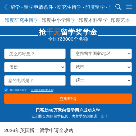
留学
留学申请条件
研究生留学
印度留学
印度留学申
印度研究生留学
印度中小学留学
印度本科留学
印度艺术生
抢
千元
留学奖学金
全国仅3000个名额
我已阅读并同意
《
出国留学网隐私条款
》
立即申请
已帮助40万意向留学用户成功入学
立刻提交您的留学信息，离留学梦想更进一步！
2026年英国博士留学申请全攻略