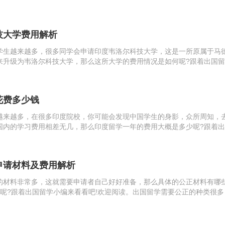
英语预科课程学生层次：大四在读或应往届本科毕业生(含成考、自考学生)
上课...
技大学费用解析
学生越来越多，很多同学会申请印度韦洛尔科技大学，这是一所原属于马
来升级为韦洛尔科技大学，那么这所大学的费用情况是如何呢?跟着出国
阅读。印度韦洛尔科技大学费用学费：4000美元/年住宿费：2人间600美
花费多少钱
越来越多，在很多印度院校，你可能会发现中国学生的身影，众所周知，
国内的学习费用相差无几，那么印度留学一年的费用大概是多少呢?跟着
!欢迎阅读。印度留学热度上升在印度，许多大学都有很多中国留学生的身
负责人介...
申请材料及费用解析
的材料非常多，这就需要申请者自己好好准备，那么具体的公正材料有哪
少呢?跟着出国留学小编来看看吧!欢迎阅读。出国留学需要公正的种类很多
成绩公证、出生证明、婚姻公正、工作经历公证等。出国留学公正费用根
区别，通...