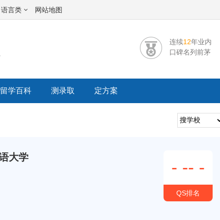
语言类
网站地图
连续
12
年业内
校
口碑名列前茅
留学百科
测录取
定方案
语大学
-
--
-
QS排名