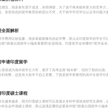
代潮流，很多家长望子成龙，未雨绸缪，为了孩子将来能有更大的竞争力
造。形形色色的留学教育机构层出不穷，关于留学学历学位认证等问题大
学群为大家详细整理的有关资料。1.一张二寸彩色证件照片;2.需认证的
.
型全面解析
留学费用比较低廉，很多家庭能够负担起学费，那么去印度留学的学生可
金呢?跟着出国留学小编来看看吧!欢迎阅读。印度奖学金有哪些?奖学金名
offeredthroughUNESCO科目：水文学、水资源工程。开放国家和地区：不...
何申请印度留学
生渐渐成为海外留学主力军，避开了高考这座“独木桥”，找到了新的出路
有利有弊，还是有大批学子趋之若鹜。下面是留学群整理的高中生留学印
制与我国不同，考试要求不同，无法评估我国学生的高考成绩。只需要高.
请印度硕士课程
科生越来越多，因为印度硕士课程可以直接从本科申请就读研究生课程，
本科生会申请硕士课程，那么该满足哪些必要条件呢?跟着出国留学小编