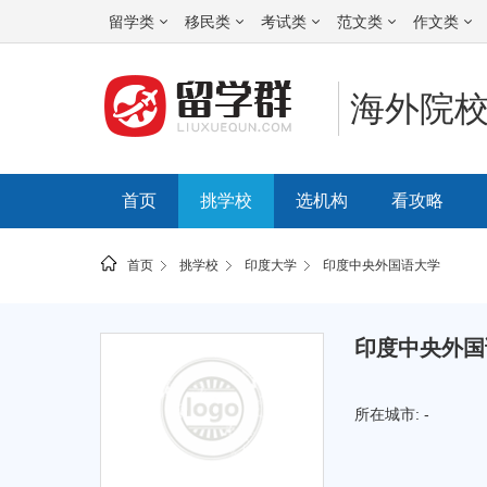
留学类
移民类
考试类
范文类
作文类
海外院
首页
挑学校
选机构
看攻略
首页
挑学校
印度大学
印度中央外国语大学
所
印度中央外国
在
的
所在城市: -
位
置: