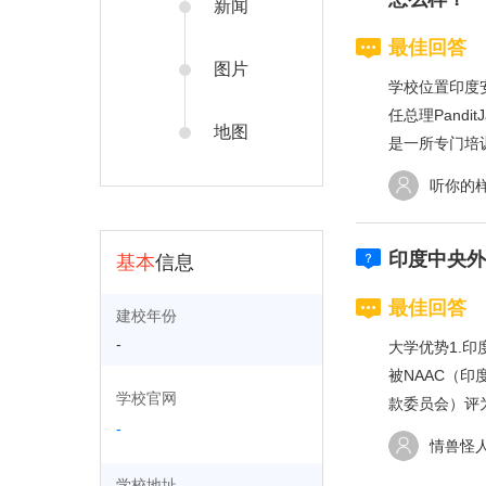
新闻
最佳回答
图片
学校位置印度
任总理Pandi
地图
是一所专门培训教
听你的
印度中央外
基本
信息
最佳回答
建校年份
-
大学优势1.印
被NAAC（印
学校官网
款委员会）评为
-
情兽怪
学校地址