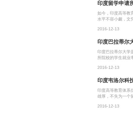
印度留学申请
如今，印度高等教
水平不容小觑，文
学无需雅思和托福
2016-12-13
度的学校只需要毕业证
印度巴拉蒂尔
印度巴拉蒂尔大学
所院校的学生就业
呢?那么跟着出国
2016-12-13
及成绩单。2、身体健
印度韦洛尔科
印度高等教育体系
雄厚，不失为一个
出国留学小编来看
2016-12-13
大学，现有7个学院，