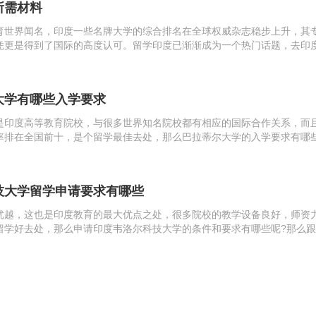
所需材料
育世界闻名，印度一些名牌大学的综合排名在全球权威杂志稳步上升，其
凭更是得到了国际的高度认可。留学印度已渐渐成为一个热门话题，去印
考试成绩，那么留学印度需要准备哪些资料呢?跟随留学群一起看看吧!留
的...
大学有哪些入学要求
是印度高等教育院校，与很多世界知名院校都有相应的国际合作关系，而
率排在全国前十，是个留学最佳去处，那么巴拉蒂尔大学的入学要求有哪
留学小编来看看吧!欢迎阅读。巴拉蒂尔大学入学要求：1、具备本科或同等
康、无...
技大学留学申请要求有哪些
优越，这也是印度教育的最大优点之处，很多院校的教学设备良好，师资
留学好去处，那么申请印度韦洛尔科技大学的条件和要求有哪些呢?那么
看吧!欢迎阅读。印度韦洛尔科技大学介绍韦洛尔科技大学原来隶属于马德
17个...